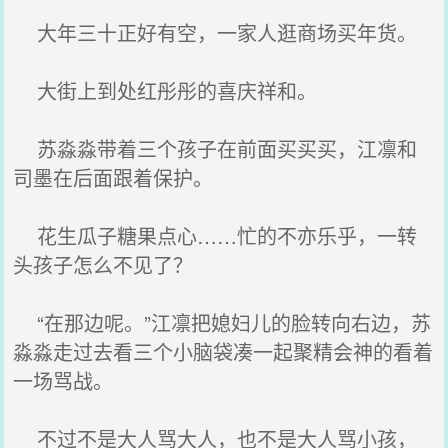
大年三十正好有空，一家人逛商场买年货。
大街上到处红彤彤的喜庆祥和。
苏淼淼带着三个孩子在前面买买买，江凛和
司墨在后面跟着保护。
花生瓜子糖果点心……忙的不亦乐乎，一转
头孩子怎么不见了？
“在那边呢。”江凛把媳妇儿的脸转向右边，苏
淼淼走过去看三个小脑袋凑一起聚精会神的看着
一场骂战。
不过不是大人骂大人，也不是大人骂小孩，