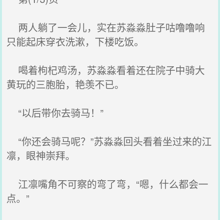
两人躺了一会儿，实在苏淼淼肚子咕噜噜响
只能起床穿衣洗漱，下楼吃饭。
喝着枸杞鸡汤，苏淼淼看着还在院子中骑大
黄玩的三胞胎，艳羡不已。
“以后带你去骑马！”
“你还会骑马呢？”苏淼淼回头看着坐过来的江
凛，眼神崇拜。
江凛嘴角不可察的弯了弯，“嗯，什么都会一
点。”