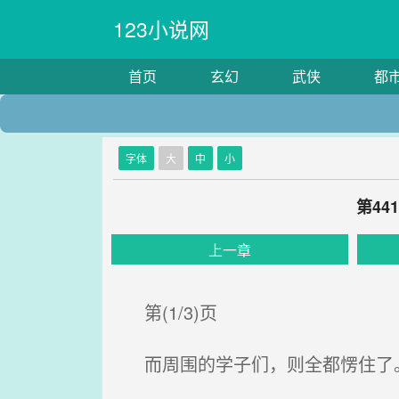
123小说网
首页
玄幻
武侠
都
字体
大
中
小
第4
上一章
第(1/3)页
而周围的学子们，则全都愣住了