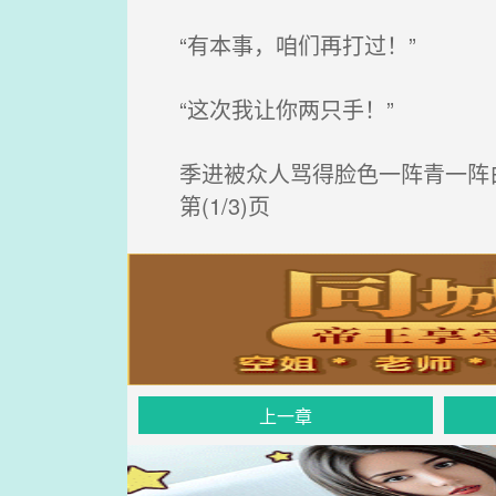
“有本事，咱们再打过！”
“这次我让你两只手！”
季进被众人骂得脸色一阵青一阵
第(1/3)页
上一章