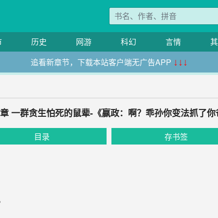
市
历史
网游
科幻
言情
其
追看新章节，下载本站客户端无广告APP
↓↓↓
41章 一群贪生怕死的鼠辈-《嬴政：啊？乖孙你变法抓了你
目录
存书签
。