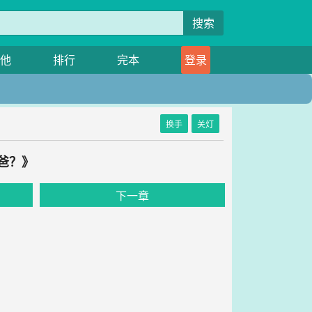
搜索
他
排行
完本
登录
换手
关灯
爸？》
下一章