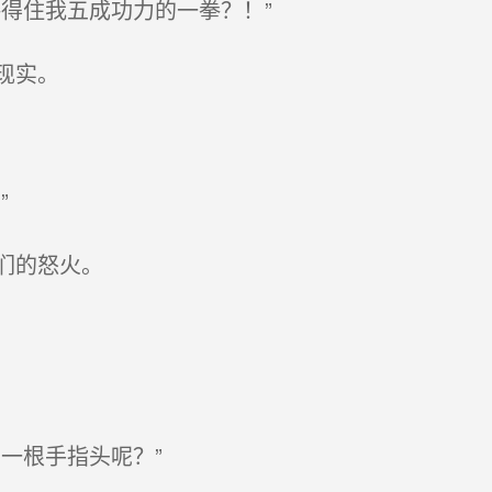
得住我五成功力的一拳？！”
现实。
”
们的怒火。
一根手指头呢？”