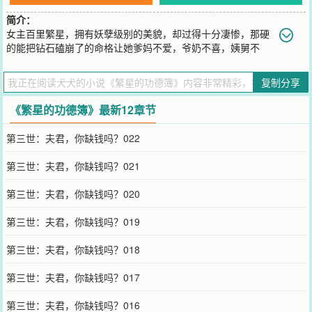
简介：
女主百里繁星，拥有妖孽级别的美貌，却过得十分凄惨，那硬
的能把钻石磕崩了的命格让她爹妈不爱，爷奶不喜，姨舅不
宠，不过因为美貌和天生我见犹怜的气质，倒是桃花满天飞，为她斗
殴的男人能以满载的火车计算，据闻为此死伤的数量也是挺吓人的。
复制分享
天可怜见的，她都没有勾引他们的说。可是没人信。众叛亲离，各种
嫉妒，导致了她灰暗，自暴自弃，反SH的人生，下场凄惨。不过，还
《繁星的功德簿》最新12章节
好，某次灌水了一尊泥塑的菩萨，给了她逆转命运的机会。繁星：
啥？改变自己的前世?菩提：没错，你的每一世都把自己过成了个妖孽
第三世：夫君，你缺钱吗？022
大反派，再不改命，你势必万万年年轮回于同一种悲催的命运。简单
点说，阿弥陀佛，亲，你要造福人类啊，你要积攒功德啊。繁星：
第三世：夫君，你缺钱吗？021
……好吧，她认命了。来吧，谁怕谁啊。于是，命运的齿轮启动。第
一世：这对夫妻命很硬。第二世：师尊在上。第三世……女主命很
第三世：夫君，你缺钱吗？020
硬，属于那种谁惹她，谁倒霉，谁怼她，谁去死的命格。女主也很
强，宇宙级别的战斗力。本书原名：幸福魔法书1、苏文！爽文！有金
第三世：夫君，你缺钱吗？019
手指！专注打脸一百年……本文属于快穿。2、每个穿越的世界都会过
完一生，直到男主死去。（男主环肥燕瘦，总有一款您热爱）3、不爱
第三世：夫君，你缺钱吗？018
看请点×！！
您要是觉得《
繁星的功德簿
》还不错的话请不要忘记向您QQ群和微博
第三世：夫君，你缺钱吗？017
微信里的朋友推荐哦！
第三世：夫君，你缺钱吗？016