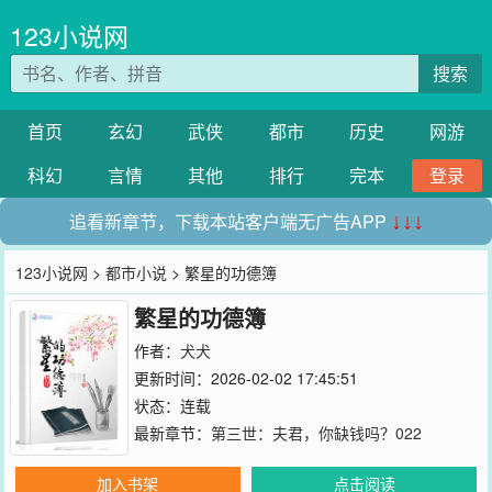
123小说网
搜索
首页
玄幻
武侠
都市
历史
网游
科幻
言情
其他
排行
完本
登录
追看新章节，下载本站客户端无广告APP
↓↓↓
123小说网
>
都市小说
> 繁星的功德簿
繁星的功德簿
作者：
犬犬
更新时间：2026-02-02 17:45:51
状态：连载
最新章节：
第三世：夫君，你缺钱吗？022
加入书架
点击阅读