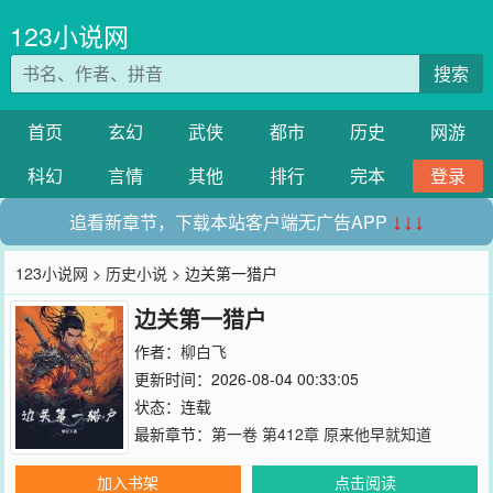
123小说网
搜索
首页
玄幻
武侠
都市
历史
网游
科幻
言情
其他
排行
完本
登录
追看新章节，下载本站客户端无广告APP
↓↓↓
123小说网
>
历史小说
> 边关第一猎户
边关第一猎户
作者：
柳白飞
更新时间：2026-08-04 00:33:05
状态：连载
最新章节：
第一卷 第412章 原来他早就知道
加入书架
点击阅读