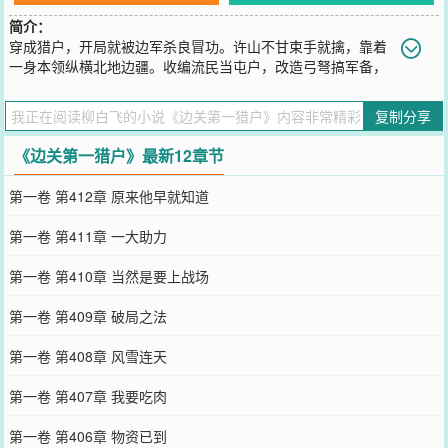
简介：
穿成猎户，开局就被边军杀良冒功。许山不甘束手就擒，靠着
一身本领纵横北地边疆。收编流民当屯户，改造弓弩搞军备，
一不小心把边疆打造成了独立王国。当许山再一次击退来犯的北莽大
军，朝廷的嘉奖也随之而来。“我想要的可不是嘉奖！”“传我命令，即
复制分享
日进关！”“这腐朽的王朝也是时候换换天地了！”
您要是觉得《
边关第一猎户
》还不错的话请不要忘记向您QQ群和微博
《边关第一猎户》最新12章节
微信里的朋友推荐哦！
第一卷 第412章 原来他早就知道
第一卷 第411章 一大助力
第一卷 第410章 当然是要上战场
第一卷 第409章 破局之法
第一卷 第408章 风雪连天
第一卷 第407章 我要吃肉
第一卷 第406章 物资已到