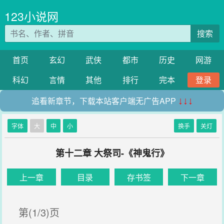
123小说网
搜索
首页
玄幻
武侠
都市
历史
网游
科幻
言情
其他
排行
完本
登录
追看新章节，下载本站客户端无广告APP
↓↓↓
字体
大
中
小
换手
关灯
第十二章 大祭司-《神鬼行》
上一章
目录
存书签
下一章
第(1/3)页