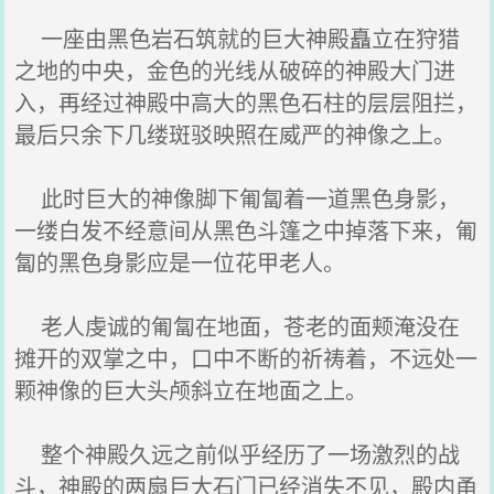
一座由黑色岩石筑就的巨大神殿矗立在狩猎
之地的中央，金色的光线从破碎的神殿大门进
入，再经过神殿中高大的黑色石柱的层层阻拦，
最后只余下几缕斑驳映照在威严的神像之上。
此时巨大的神像脚下匍匐着一道黑色身影，
一缕白发不经意间从黑色斗篷之中掉落下来，匍
匐的黑色身影应是一位花甲老人。
老人虔诚的匍匐在地面，苍老的面颊淹没在
摊开的双掌之中，口中不断的祈祷着，不远处一
颗神像的巨大头颅斜立在地面之上。
整个神殿久远之前似乎经历了一场激烈的战
斗，神殿的两扇巨大石门已经消失不见，殿内甬