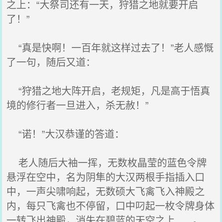
之上：“大祭司还有一天，狩猎之地就要开启
了！”
“真是快啊！一百年就这样过去了！”老人感慨
了一句，随后又道：
“狩猎之地大阵开启，老规矩，凡是高于悟真
境的修行者一旦进入，杀无赦！”
“诺！”大汉恭谨的答道：
老人随后大袖一挥，无数枚晶莹的蓝色令牌
悬浮在空中，名为阴隼的大汉两根手指插入口
中，一声尖啸响起，无数硕大飞禽飞入神殿之
内，每只飞禽也不停留，口中叼起一枚令牌身体
一转飞出神殿，消失在碧蓝的天空之上......。