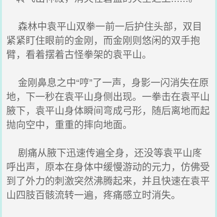
森林中袁平山双拳一前一后护住头部，双目
紧紧盯住眼前的金刚，而金刚则悠闲的双手抱
臂，看着摆着古怪拳架的袁平山。
金刚鼻息之中“哼”了一声，身影一闪消失在原
地，下一秒在袁平山身侧出现。一拳击在袁平山
腋下，袁平山身体瞬间弯成弓形，随后离地而起
抛向空中，重重的摔向地面。
剧痛从腋下迅速传遍全身，还没等袁平山庝
呼出声，原本在身体中缓慢游动的元力，仿佛受
到了外力的刺激突然沸腾起来，并且快速在袁平
山四肢百骸流转一遍，疼痛感立时消失。