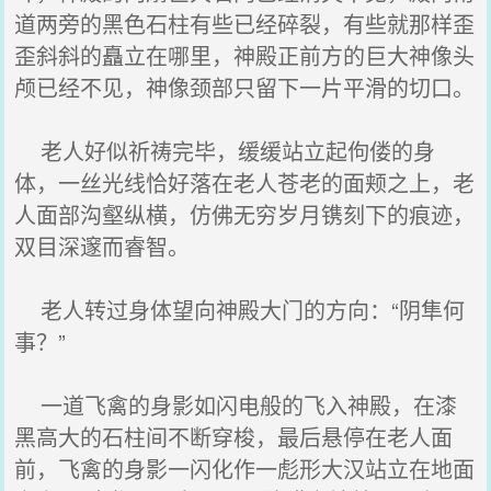
道两旁的黑色石柱有些已经碎裂，有些就那样歪
歪斜斜的矗立在哪里，神殿正前方的巨大神像头
颅已经不见，神像颈部只留下一片平滑的切口。
老人好似祈祷完毕，缓缓站立起佝偻的身
体，一丝光线恰好落在老人苍老的面颊之上，老
人面部沟壑纵横，仿佛无穷岁月镌刻下的痕迹，
双目深邃而睿智。
老人转过身体望向神殿大门的方向：“阴隼何
事？”
一道飞禽的身影如闪电般的飞入神殿，在漆
黑高大的石柱间不断穿梭，最后悬停在老人面
前，飞禽的身影一闪化作一彪形大汉站立在地面