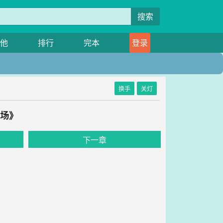
搜索
他
排行
完本
登录
换手
关灯
猎场》
下一章