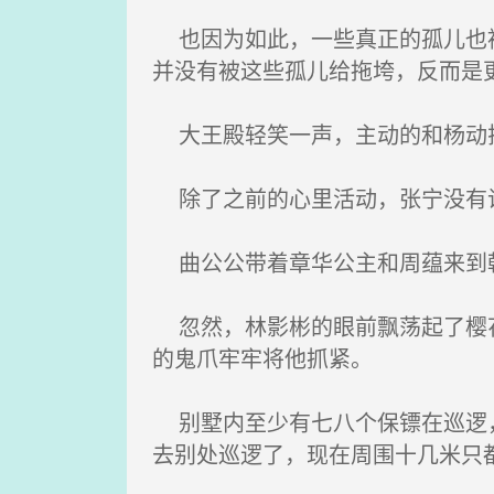
也因为如此，一些真正的孤儿也被
并没有被这些孤儿给拖垮，反而是
大王殿轻笑一声，主动的和杨动拉
除了之前的心里活动，张宁没有说
曲公公带着章华公主和周蕴来到
忽然，林影彬的眼前飘荡起了樱花
的鬼爪牢牢将他抓紧。
别墅内至少有七八个保镖在巡逻，
去别处巡逻了，现在周围十几米只