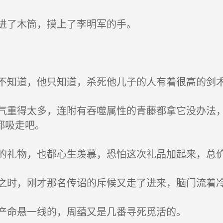
进了木筒，摸上了李明军的手。
知道，他只知道，杀死他儿子的人有着很高的剑
重得太多，连附有吞噬属性的青藤都拿它没办法，
都吸走吧。
礼物，也都心生羡慕，恐怕这次礼品加起来，总
时，刚才那名传诏的斥候又走了进来，脑门流着
产命悬一线的，周蕴又是几番寻死觅活的。