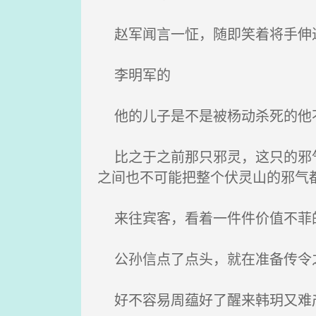
赵军闻言一怔，随即笑着将手伸
李明军的
他的儿子是不是被杨动杀死的他不
比之于之前那只邪灵，这只的邪气
之间也不可能把整个伏灵山的邪气
来往宾客，看着一件件价值不菲的
公孙信点了点头，就在准备传令之
好不容易周蕴好了醒来韩玥又难