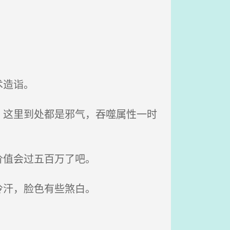
术造诣。
这里到处都是邪气，吞噬属性一时
价值会过五百万了吧。
冷汗，脸色有些煞白。