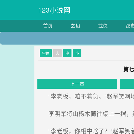
123小说网
首页
玄幻
武侠
都
字体
大
中
小
第七
上一章
“李老板，咱不着急。”赵军笑呵
李明军将山杨木筒往桌上一撂，
“李老板，你相中啥了？”赵军笑着