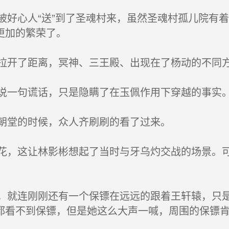
好心人“送”到了圣魂村来，虽然圣魂村孤儿院有
更加的繁荣了。
开了距离，冥神、三王殿、出现在了杨动的不同方
一句谎话，只是隐瞒了在玉佩作用下穿越的事实
朝堂的时候，众人齐刷刷的看了过来。
，这让林影彬想起了当时与牙乌灼交战的场景。可
就连刚刚还有一个保镖在远远的跟着王轩辕，只是
都看不到保镖，但是她这么大声一喊，周围的保镖