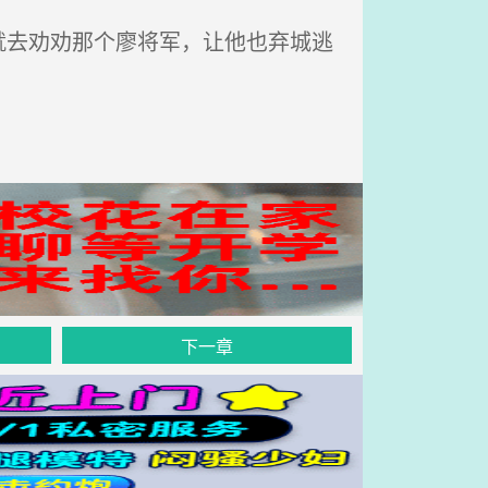
去劝劝那个廖将军，让他也弃城逃
下一章