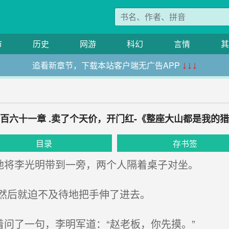
市
历史
网游
科幻
言情
其
追看新章节，下载本站客户端无广告APP
↓↓↓
百六十一章 .卖了个天价，开门红-《整座大山都是我的
目录
存书签
地将李光明带到一旁，两个人隔着桌子对坐。
然后就迫不及待地把手伸了进去。
问了一句，李明军道：“赵老板，你先摸。”